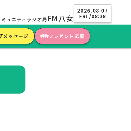
2026.08.07
FRI /08:38
FM八女
コミュニティラジオ局
メッセージ
プレゼント応募
）