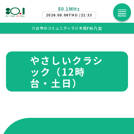
80.1MHz
2026.08.06
THU /21:33
MENU
FM八女
八女市のコミュニティラジオ局
やさしいクラシ
ック（12時
台・土日）