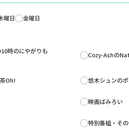
木曜日
金曜日
の10時のにやがりも
Cozy-AshのNat
Oh!
悠木シュンのポ
映画ばみろい
特別番組・その